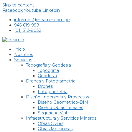
Skip to content
Facebook
Youtube
Linkedin
informes@inframin.com.pe
945-619-999
(01) 312-8032
Inicio
Nosotros
Servicios
Topografía y Geodesia
Topografía
Geodesia
Drones y Fotogrametría
Drones
Fotogrametría
Diseño, Ingenieria y Proyectos
Diseño Geométrico-BIM
Diseño Obras Lineales
Seguridad Vial
Infraestructura y Servicios Mineros
Obras Civiles
Obras Mecánicas